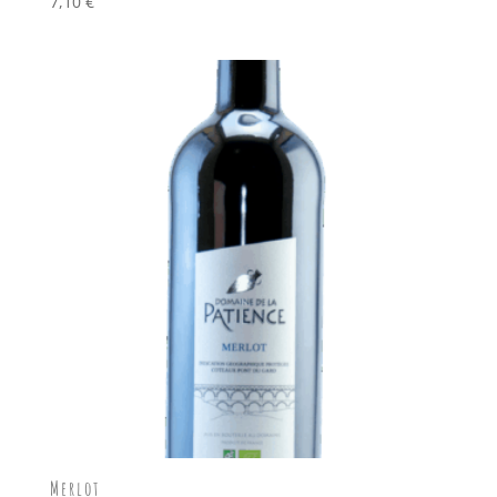
7,10
€
Merlot