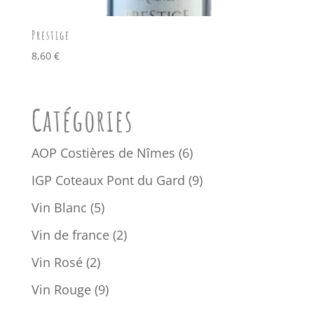
Prestige
8,60
€
Catégories
6
AOP Costières de Nîmes
6
produits
9
IGP Coteaux Pont du Gard
9
produits
5
Vin Blanc
5
produits
2
Vin de france
2
produits
2
Vin Rosé
2
produits
9
Vin Rouge
9
produits