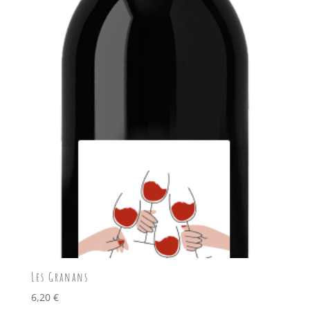
Les Granans
6,20
€