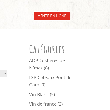
VENTE EN LIGNE
Catégories
AOP Costières de
6
Nîmes
6
produits
IGP Coteaux Pont du
9
Gard
9
produits
5
Vin Blanc
5
produits
2
Vin de france
2