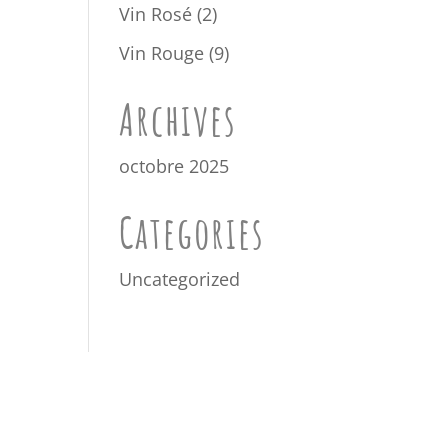
produits
2
Vin Rosé
2
produits
9
Vin Rouge
9
produits
Archives
octobre 2025
Categories
Uncategorized