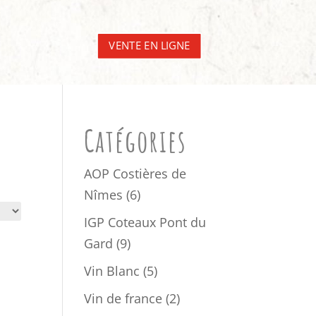
VENTE EN LIGNE
Catégories
AOP Costières de
6
Nîmes
6
produits
IGP Coteaux Pont du
9
Gard
9
produits
5
Vin Blanc
5
produits
2
Vin de france
2