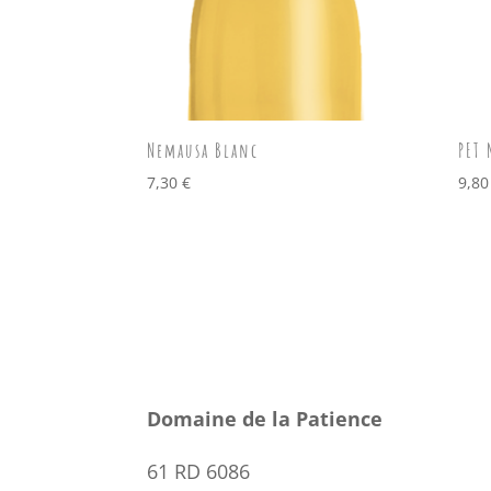
Nemausa Blanc
PET 
7,30
€
9,8
Domaine de la Patience
61 RD 6086