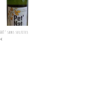
NAT’ sans sulfites
0
€