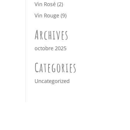
produits
2
Vin Rosé
2
produits
9
Vin Rouge
9
produits
Archives
octobre 2025
Categories
Uncategorized